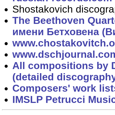
Shostakovich discogr
The Beethoven Quarte
имени Бетховена (В
www.chostakovitch.o
www.dschjournal.co
All compositions by 
(detailed discograph
Composers' work list
IMSLP Petrucci Music